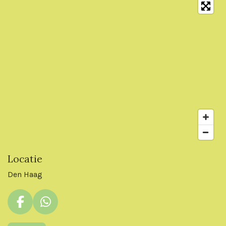
Locatie
Den Haag
F
W
a
h