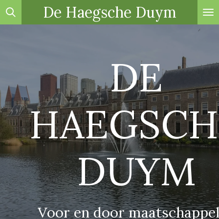
De Haegsche Duym
Ga
direct
naar
de
DE
hoofdinhoud
HAEGSCH
DUYM
Voor en door maatschappel